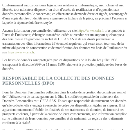
Conformément aux dispositions législatives relatives à l’informatique, aux fichiers et aux
libertés, tout utilisateur dispose d’un droit d’accès, de rectification et d’opposition aux
données personnelles le concernant, en effectuant sa demande écrite et signée, accompagnée
d’une copie du titre d’identité avec signature du titulaire de la pièce, en précisant l’adresse à
laquelle la réponse doit être envoyée.
Aucune information personnelle de l’utilisateur du site
https://www.cefa.fr
n’est publiée à
l’insu de l’utilisateur, échangée, transférée, cédée ou vendue sur un support quelconque à
des tiers. Seule l’hypothèse du rachat de CEFA SAS et de ses droits permettrait la
transmission des-dites informations à l’éventuel acquéreur qui serait à son tour tenu de la
même obligation de conservation et de modification des données vis à vis de l’utilisateur du
site
https://www.cefa.fr
.
Les bases de données sont protégées par les dispositions de la loi du 1er juillet 1998
transposant la directive 96/9 du 11 mars 1996 relative à la protection juridique des bases de
données.
RESPONSABLE DE LA COLLECTE DES DONNÉES
PERSONNELLES (DPO)
Pour les Données Personnelles collectées dans le cadre de la création du compte personnel
de l’Utilisateur et de sa navigation sur le Site, la société responsable du traitement des
Données Personnelles est : CEFA SAS. En tant que responsable du traitement des données
qu’elle collecte, elle s’engage à respecter le cadre des dispositions légales en vigueur. Il lui
appartient notamment d’établir les finalités de ses traitements de données, de fournir à ses
prospects et clients, à partir de la collecte de leurs consentements, une information complète
sur le traitement de leurs données personnelles et de maintenir un registre des traitements
conforme à la réalité.