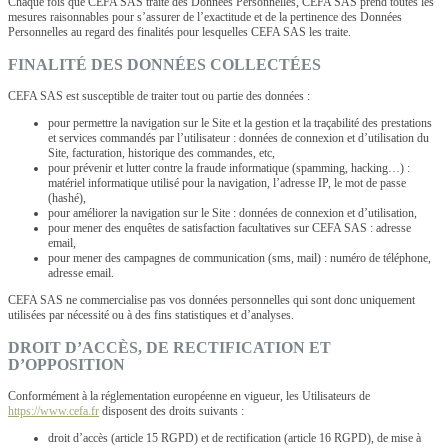
Chaque fois que CEFA SAS traite des Données Personnelles, CEFA SAS prend toutes les
mesures raisonnables pour s’assurer de l’exactitude et de la pertinence des Données
Personnelles au regard des finalités pour lesquelles CEFA SAS les traite.
FINALITÉ DES DONNÉES COLLECTÉES
CEFA SAS est susceptible de traiter tout ou partie des données :
pour permettre la navigation sur le Site et la gestion et la traçabilité des prestations
et services commandés par l’utilisateur : données de connexion et d’utilisation du
Site, facturation, historique des commandes, etc,
pour prévenir et lutter contre la fraude informatique (spamming, hacking…) :
matériel informatique utilisé pour la navigation, l’adresse IP, le mot de passe
(hashé),
pour améliorer la navigation sur le Site : données de connexion et d’utilisation,
pour mener des enquêtes de satisfaction facultatives sur CEFA SAS : adresse
email,
pour mener des campagnes de communication (sms, mail) : numéro de téléphone,
adresse email.
CEFA SAS ne commercialise pas vos données personnelles qui sont donc uniquement
utilisées par nécessité ou à des fins statistiques et d’analyses.
DROIT D’ACCÈS, DE RECTIFICATION ET
D’OPPOSITION
Conformément à la réglementation européenne en vigueur, les Utilisateurs de
https://www.cefa.fr
disposent des droits suivants :
droit d’accès (article 15 RGPD) et de rectification (article 16 RGPD), de mise à