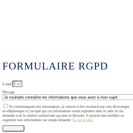
FORMULAIRE RGPD
E-mail
Message
En communiquant mes informations, je consens à être recontacté par voie électronique
ou téléphonique et j’accepte que ces informations soient exploitées dans le cadre de ma
demande et de la relation commerciale qui peut en découler. Je pourrai faire modifier ou
supprimer mes informations sur simple demande.
En savoir plus.​
ENVOYER