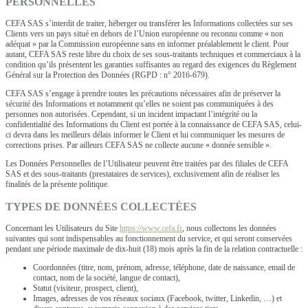
PERSONNELLES
CEFA SAS s’interdit de traiter, héberger ou transférer les Informations collectées sur ses
Clients vers un pays situé en dehors de l’Union européenne ou reconnu comme « non
adéquat » par la Commission européenne sans en informer préalablement le client. Pour
autant, CEFA SAS reste libre du choix de ses sous-traitants techniques et commerciaux à la
condition qu’ils présentent les garanties suffisantes au regard des exigences du Règlement
Général sur la Protection des Données (RGPD : n° 2016-679).
CEFA SAS s’engage à prendre toutes les précautions nécessaires afin de préserver la
sécurité des Informations et notamment qu’elles ne soient pas communiquées à des
personnes non autorisées. Cependant, si un incident impactant l’intégrité ou la
confidentialité des Informations du Client est portée à la connaissance de CEFA SAS, celui-
ci devra dans les meilleurs délais informer le Client et lui communiquer les mesures de
corrections prises. Par ailleurs CEFA SAS ne collecte aucune « donnée sensible ».
Les Données Personnelles de l’Utilisateur peuvent être traitées par des filiales de CEFA
SAS et des sous-traitants (prestataires de services), exclusivement afin de réaliser les
finalités de la présente politique.
TYPES DE DONNÉES COLLECTÉES
Concernant les Utilisateurs du Site
https://www.cefa.fr
, nous collectons les données
suivantes qui sont indispensables au fonctionnement du service, et qui seront conservées
pendant une période maximale de dix-huit (18) mois après la fin de la relation contractuelle :
Coordonnées (titre, nom, prénom, adresse, téléphone, date de naissance, email de
contact, nom de la société, langue de contact),
Statut (visiteur, prospect, client),
Images, adresses de vos réseaux sociaux (Facebook, twitter, Linkedin, …) et