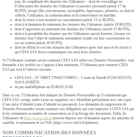
jour, de complétude des données des Utilisateurs – droit de verrouillage ou
d’effacement des données des Utilisateurs à caractère personnel (article 17 du
RGPD), lorsqu’elles sont inexactes, incomplètes, équivoques, périmées, ou dont la
collecte, l’utilisation, la communication ou la conservation est interdite,
droit de retirer à tout moment un consentement (article 13-2c RGPD),
droit à la limitation du traitement des données des Utilisateurs (article 18 RGPD),
droit d’opposition au traitement des données des Utilisateurs (article 21 RGPD),
droit à la portabilité des données que les Utilisateurs auront fournies, lorsque ces
données font l’objet de traitements automatisés fondés sur leur consentement ou
sur un contrat (article 20 RGPD),
droit de définir le sort des données des Utilisateurs après leur mort et de choisir à
qui CEFA SAS devra communiquer (ou non) leurs données.
Si l’Utilisateur souhaite savoir comment CEFA SAS utilise ses Données Personnelles, veut
demander à les rectifier ou s’oppose à leur traitement, l’Utilisateur peut contacter CEFA
SAS par écrit à l’adresse suivante :
CEFA SAS – N° SIRET 57850175100015 – 1 route de Woerth 67250 SOULTZ-
SOUS-FORÊTS
ou par mail/téléphone au 03.88.63.35.00
Dans ce cas, l’Utilisateur doit indiquer les Données Personnelles qu’il souhaiterait que
CEFA SAS corrige, mette à jour ou supprime, en s’identifiant précisément avec une copie
d’une pièce d’identité (carte d’identité ou passeport). Les demandes de suppression de
Données Personnelles seront soumises aux obligations qui sont imposées à CEFA SAS par
la loi, notamment en matière de conservation ou d’archivage des documents. Enfin, les
Utilisateurs de
https://www.cefa.fr
peuvent déposer une réclamation auprès des autorités de
contrôle, et notamment de la CNIL (https://www.cnil.fr/fr/plaintes).
NON COMMUNICATION DES DONNÉES