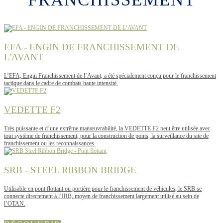
EFA - ENGIN DE FRANCHISSEMENT DE
L'AVANT
L’EFA, Engin Franchissement de l’Avant, a été spécialement conçu pour le franchissement
tactique dans le cadre de combats haute intensité.
VEDETTE F2
Très puissante et d’une extrême manœuvrabilité, la VEDETTE F2 peut être utilisée avec
tout système de franchissement, pour la construction de ponts, la surveillance du site de
franchissement ou les reconnaissances.
SRB - STEEL RIBBON BRIDGE
Utilisable en pont flottant ou portière pour le franchissement de véhicules, le SRB se
connecte directement à l’IRB, moyen de franchissement largement utilisé au sein de
l’OTAN.