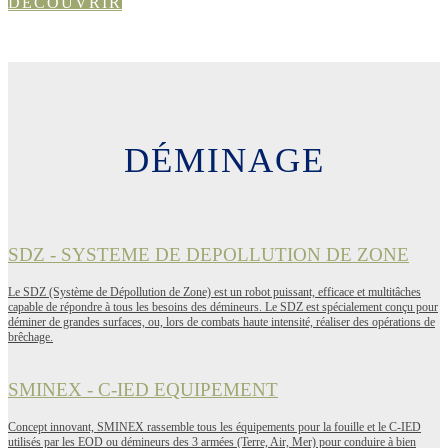
DÉCOUVRIR
DÉMINAGE
SDZ - SYSTEME DE DEPOLLUTION DE ZONE
Le SDZ (Système de Dépollution de Zone) est un robot puissant, efficace et multitâches
capable de répondre à tous les besoins des démineurs. Le SDZ est spécialement conçu pour
déminer de grandes surfaces, ou, lors de combats haute intensité, réaliser des opérations de
brêchage.
SMINEX - C-IED EQUIPEMENT
Concept innovant, SMINEX rassemble tous les équipements pour la fouille et le C-IED
utilisés par les EOD ou démineurs des 3 armées (Terre, Air, Mer) pour conduire à bien