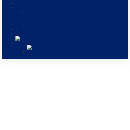
DÉMINAGE
MÉDIAS
EVÉNEMENTS
GALERIE
PHOTO
BROCHURES
CARRIÈRES
CONTACT
LEADER DES SYSTÈMES
POUR LE GÉNIE
MILITAIRE